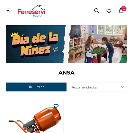
MI CUENTA
0

Menú
Herramientas y Construcción
Electrodomésticos
Herramientas y Construcción
Electrodomésticos
ANSA
Recomendados
Tecnología
Deportes
Camping