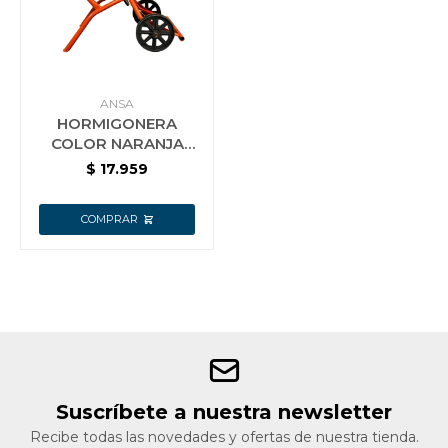
Jardín y Aire Libre
ANSA
HORMIGONERA
Mascotas
COLOR NARANJA
ANSA 3/4 HP 130LT
$
17.959
ARMADA SOLDADA
REFORZADA
Bazar
Juguetes y artículos para bebé
Gastronomía
Suscríbete a nuestra newsletter
Ferretería
Recibe todas las novedades y ofertas de nuestra tienda.