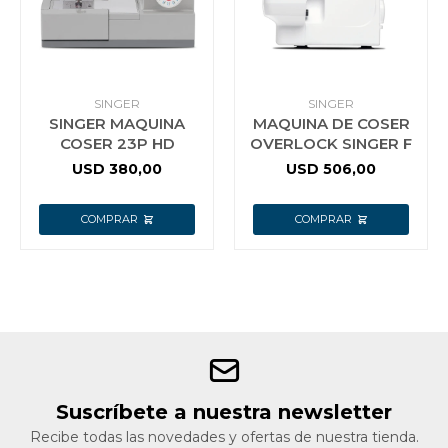
Jardín y Aire Libre
SINGER
SINGER
SINGER MAQUINA
MAQUINA DE COSER
Mascotas
COSER 23P HD
OVERLOCK SINGER F
USD
380,00
USD
506,00
Bazar
Juguetes y artículos para bebé
Gastronomía
Suscríbete a nuestra newsletter
Ferretería
Recibe todas las novedades y ofertas de nuestra tienda.