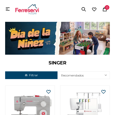
MI CUENTA
0

Menú
Herramientas y Construcción
Electrodomésticos
Herramientas y Construcción
Electrodomésticos
SINGER
Recomendados
Tecnología
Deportes
Camping