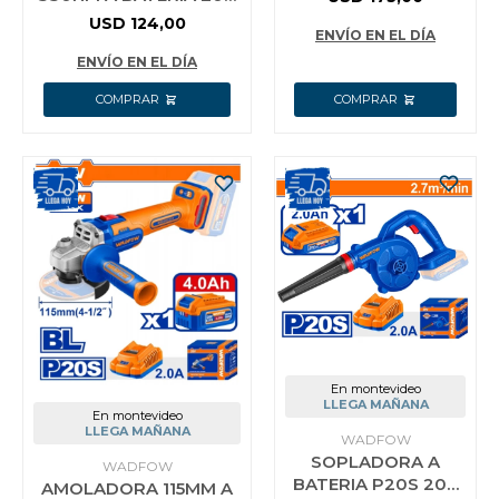
CON PERCUTOR
+ 2 BAT 2.0AH +
USD
124,00
62NM + LLAVE
ENVÍO EN EL DÍA
CARGADOR + 1 DADO +
IMPACTO 330NM
VALIJA
ENVÍO EN EL DÍA
En montevideo
LLEGA MAÑANA
En montevideo
LLEGA MAÑANA
WADFOW
SOPLADORA A
WADFOW
BATERIA P20S 20V
AMOLADORA 115MM A