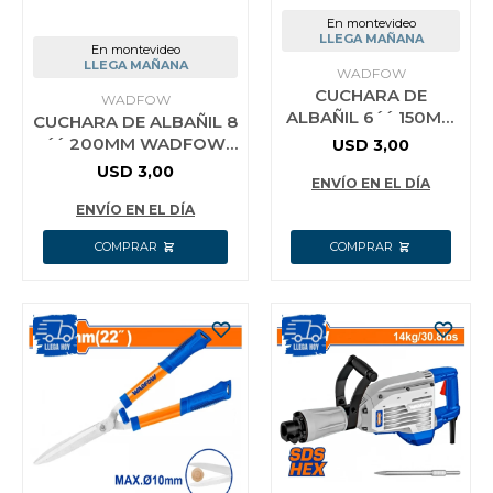
En montevideo
LLEGA MAÑANA
En montevideo
LLEGA MAÑANA
WADFOW
CUCHARA DE
WADFOW
ALBAÑIL 6´´ 150MM
CUCHARA DE ALBAÑIL 8
WADFOW WBT8306
´´ 200MM WADFOW
USD
3,00
WBT9308
USD
3,00
ENVÍO EN EL DÍA
ENVÍO EN EL DÍA