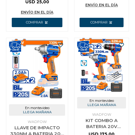
POLIÉSTER 600D 16 KG
USD
25,00
20V + 2 BAT 4.0AH +
ENVÍO EN EL DÍA
WADFOW COLOR AZUL
CARGADOR
ENVÍO EN EL DÍA
En montevideo
LLEGA MAÑANA
En montevideo
LLEGA MAÑANA
WADFOW
KIT COMBO A
WADFOW
BATERIA 20V
LLAVE DE IMPACTO
TALADRO ATORN.
330NM A BATERIA 20V
USD
175,00