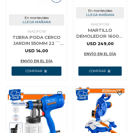
En montevideo
LLEGA MAÑANA
En montevideo
LLEGA MAÑANA
WADFOW
MARTILLO
WADFOW
DEMOLEDOR 1600W
TIJERA PODA CERCO
45J + CINCEL +
JARDIN 550MM 22´´
USD
249,00
VALIJA WADFOW
WPR2301
USD
14,00
WDB1D80
ENVÍO EN EL DÍA
ENVÍO EN EL DÍA