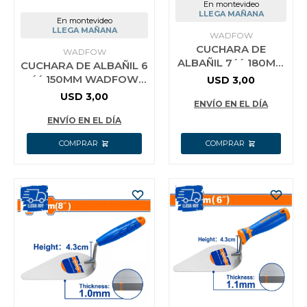
En montevideo
LLEGA MAÑANA
En montevideo
LLEGA MAÑANA
WADFOW
CUCHARA DE
WADFOW
ALBAÑIL 7´´ 180MM
CUCHARA DE ALBAÑIL 6
WADFOW WBT9307
´´ 150MM WADFOW
USD
3,00
WBT9306
USD
3,00
ENVÍO EN EL DÍA
ENVÍO EN EL DÍA