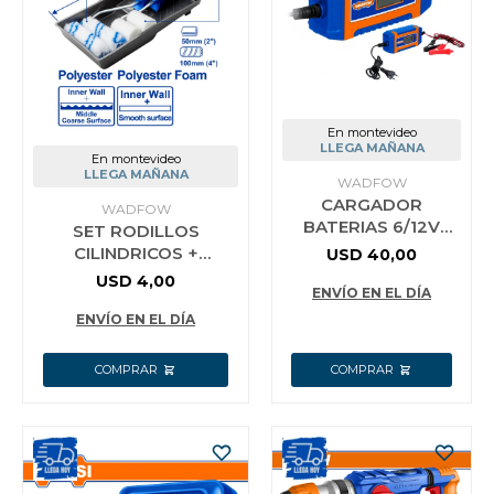
En montevideo
LLEGA MAÑANA
En montevideo
LLEGA MAÑANA
WADFOW
CARGADOR
WADFOW
BATERIAS 6/12V
SET RODILLOS
2A/4A WADFOW
CILINDRICOS +
USD
40,00
WBY15041
BANDEJA 7 EN 1
USD
4,00
ENVÍO EN EL DÍA
P/PINTURA INTERIOR
WADFOW WCB3H71
ENVÍO EN EL DÍA