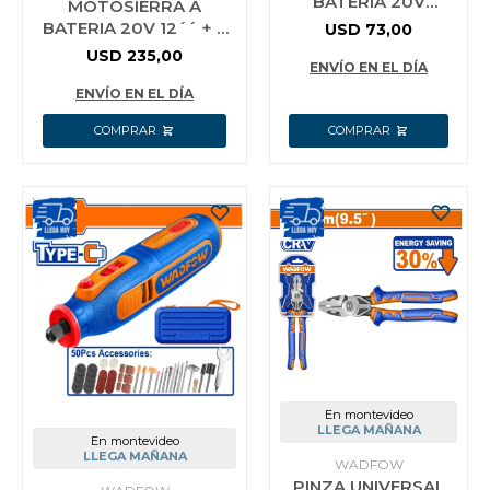
BATERIA 20V
MOTOSIERRA A
24.5BAR + BATERIA
BATERIA 20V 12´´ + 2
USD
73,00
2.0AH + CARGADOR
BATERIAS 4.0AH +
USD
235,00
+ ACCESORIOS
ENVÍO EN EL DÍA
CARGADOR WADFOW
WADF
WCLP5121
ENVÍO EN EL DÍA
En montevideo
LLEGA MAÑANA
En montevideo
LLEGA MAÑANA
WADFOW
PINZA UNIVERSAL