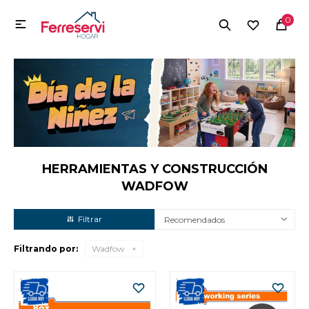
MI CUENTA
0

Menú
Herramientas y Construcción
Electrodomésticos
Herramientas y Construcción
Electrodomésticos
HERRAMIENTAS Y CONSTRUCCIÓN
WADFOW
Tecnología
Recomendados
Filtrando por:
Wadfow
Deportes
Camping