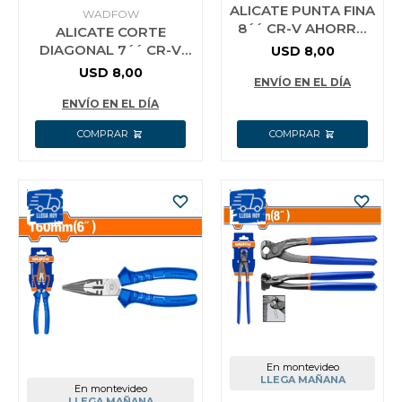
ALICATE PUNTA FINA
WADFOW
8´´ CR-V AHORRO
ALICATE CORTE
ENERGIA 30%
DIAGONAL 7´´ CR-V
USD
8,00
WADFOW WPL2718
AHORRO ENERGIA 30%
USD
8,00
ENVÍO EN EL DÍA
WADFOW WPL3717
ENVÍO EN EL DÍA
En montevideo
LLEGA MAÑANA
En montevideo
LLEGA MAÑANA