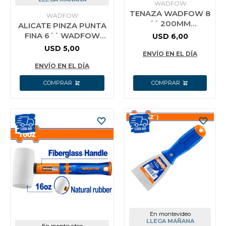
WADFOW
TENAZA WADFOW 8
WADFOW
´´ 200MM
ALICATE PINZA PUNTA
WPL8C08
FINA 6´´ WADFOW
USD
6,00
WPL2C26
USD
5,00
ENVÍO EN EL DÍA
ENVÍO EN EL DÍA
En montevideo
LLEGA MAÑANA
En montevideo