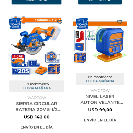
En montevideo
LLEGA MAÑANA
En montevideo
LLEGA MAÑANA
WADFOW
NIVEL LASER
WADFOW
AUTONIVELANTE
SIERRA CIRCULAR
VERDE 30M
BATERIA 20V 5-1/2
USD
99,00
WADFOW WLE3M06
140MM + BATERIA.AH +
USD
142,00
ENVÍO EN EL DÍA
CARGADOR WADFOW
WLWP5633
ENVÍO EN EL DÍA