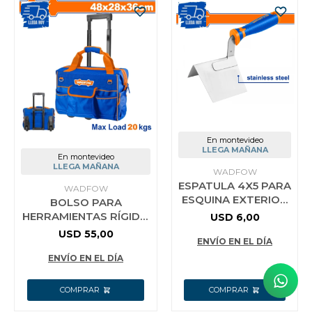
En montevideo
LLEGA MAÑANA
En montevideo
LLEGA MAÑANA
WADFOW
ESPATULA 4X5 PARA
WADFOW
ESQUINA EXTERIOR
BOLSO PARA
WADFOW WPE6301
HERRAMIENTAS RÍGIDO
USD
6,00
CON RUEDAS 19´´
USD
55,00
ENVÍO EN EL DÍA
WADFOW WTGR102
ENVÍO EN EL DÍA