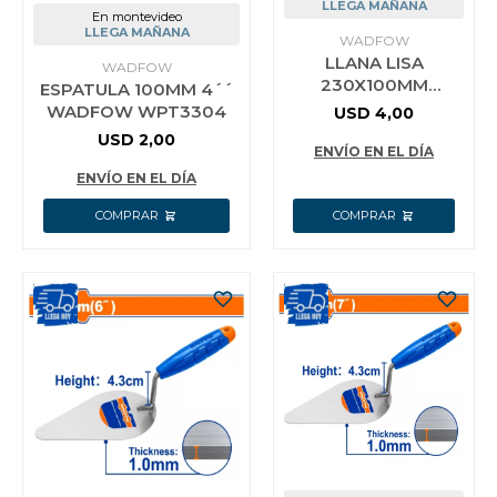
LLEGA MAÑANA
En montevideo
LLEGA MAÑANA
WADFOW
LLANA LISA
WADFOW
230X100MM
ESPATULA 100MM 4´´
WADFOW WPE3923
WADFOW WPT3304
USD
4,00
USD
2,00
ENVÍO EN EL DÍA
ENVÍO EN EL DÍA