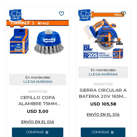
En montevideo
LLEGA MAÑANA
En montevideo
LLEGA MAÑANA
WADFOW
SIERRA CIRCULAR A
WADFOW
BATERIA 20V 165MM
CEPILLO COPA
P20S BRUSHLESS
ALAMBRE 75MM
USD
105,58
WADFOW SIN BAT
WADFOW WCE2401
USD
3,00
SIN CARG WLWP5
ENVÍO EN EL DÍA
ENVÍO EN EL DÍA