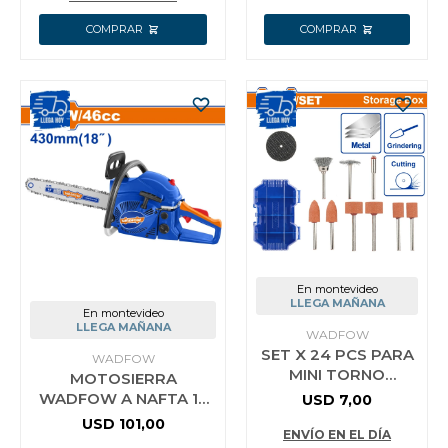
En montevideo
LLEGA MAÑANA
En montevideo
LLEGA MAÑANA
WADFOW
SET X 24 PCS PARA
WADFOW
MINI TORNO
MOTOSIERRA
WADFOW
WADFOW A NAFTA 18
USD
7,00
WRR4024
PULG 1.8 KW 46CC
USD
101,00
ENVÍO EN EL DÍA