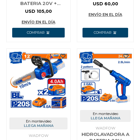
2.7M³/MIN C/BAT
BATERIA 20V +
USD
60,00
2.0AH + CARGADOR
BATERIA 4.0AH +
USD
105,00
WADFOW WBLP5521
ENVÍO EN EL DÍA
CARGADOR WADFOW
WLAP5421
ENVÍO EN EL DÍA
En montevideo
LLEGA MAÑANA
En montevideo
LLEGA MAÑANA
WADFOW
HIDROLAVADORA A
WADFOW