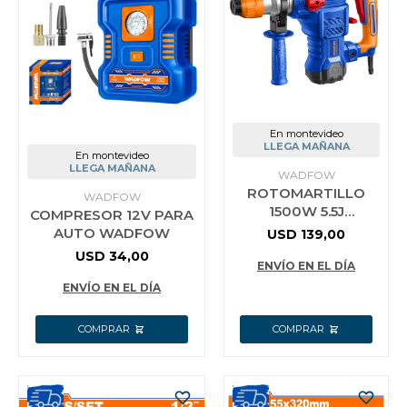
En montevideo
LLEGA MAÑANA
En montevideo
LLEGA MAÑANA
WADFOW
ROTOMARTILLO
WADFOW
1500W 5.5J
COMPRESOR 12V PARA
WADFOW
AUTO WADFOW
USD
139,00
WRH2D32
USD
34,00
ENVÍO EN EL DÍA
ENVÍO EN EL DÍA