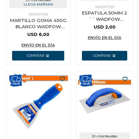
LLEGA MAÑANA
WADFOW
ESPATULA 50MM 2
WADFOW
´´ WADFOW
MARTILLO GOMA 450G
WPT3302
BLANCO WADFOW
USD
2,00
WHM7304
USD
6,00
ENVÍO EN EL DÍA
ENVÍO EN EL DÍA
En montevideo