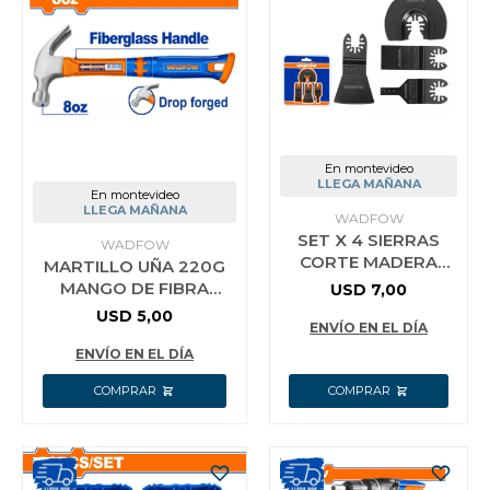
Jardín y Aire Libre
Mascotas
En montevideo
LLEGA MAÑANA
En montevideo
LLEGA MAÑANA
WADFOW
Bazar
SET X 4 SIERRAS
WADFOW
CORTE MADERA
MARTILLO UÑA 220G
MAQUINA
MANGO DE FIBRA
USD
7,00
Juguetes y artículos para bebé
MULTIFUNCION
WADFOW WHM3308
USD
5,00
WADFOW
ENVÍO EN EL DÍA
ENVÍO EN EL DÍA
Gastronomía
Ferretería