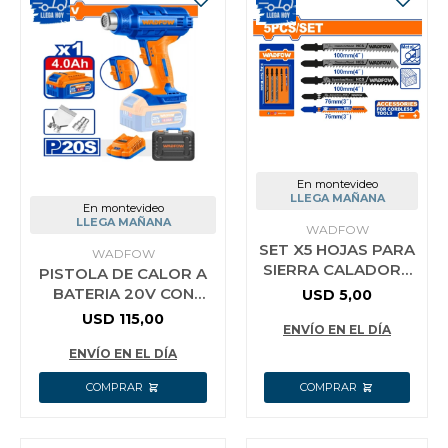
En montevideo
LLEGA MAÑANA
En montevideo
LLEGA MAÑANA
WADFOW
SET X5 HOJAS PARA
WADFOW
SIERRA CALADORA
PISTOLA DE CALOR A
WADFOW WJB5K51
BATERIA 20V CON
USD
5,00
BATERIA 4.0AH +
USD
115,00
ENVÍO EN EL DÍA
CARGADOR +
ACCESORIOS + VALIJ
ENVÍO EN EL DÍA