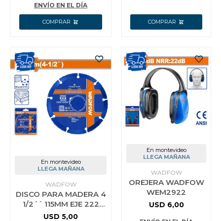
ENVÍO EN EL DÍA
En montevideo
LLEGA MAÑANA
En montevideo
LLEGA MAÑANA
WADFOW
OREJERA WADFOW
WADFOW
WEM2922
DISCO PARA MADERA 4
1/2´´ 115MM EJE 222
USD
6,00
MM WADFOW
USD
5,00