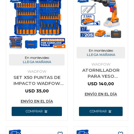
Vestimenta y calzado
En montevideo
LLEGA MAÑANA
En montevideo
LLEGA MAÑANA
WADFOW
ATORNILLADOR
WADFOW
PARA YESO
SET X50 PUNTAS DE
DRYWALL A
IMPACTO WADFOW
USD
140,00
BATERIA 20V CON
WSV2005
USD
35,00
BATERIA 2.0AH +
ENVÍO EN EL DÍA
CARGADOR + ACCE
ENVÍO EN EL DÍA