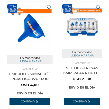
En montevideo
LLEGA MAÑANA
En montevideo
LLEGA MAÑANA
WADFOW
SET DE 6 FRESAS
WADFOW
6MM PARA ROUTER
EMBUDO 250MM 10´´
WADFOW
PLASTICO WUF1310
USD
21,00
WRKSR0106
USD
4,00
ENVÍO EN EL DÍA
ENVÍO EN EL DÍA