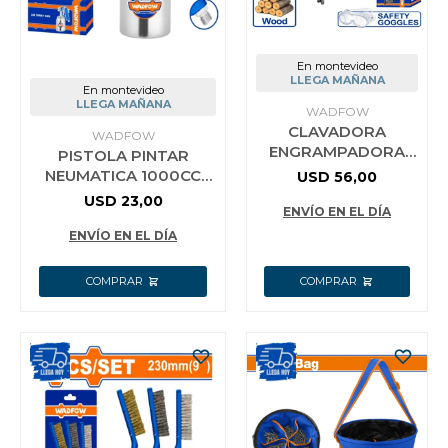
En montevideo
LLEGA MAÑANA
En montevideo
LLEGA MAÑANA
WADFOW
CLAVADORA
WADFOW
ENGRAMPADORA
PISTOLA PINTAR
NEUMATICA 2 EN 1
NEUMATICA 1000CC
USD
56,00
CLAVOS 15-50MM
BOQUILLA 1.5MM
USD
23,00
WADFOW WBN1502
ENVÍO EN EL DÍA
WADFOW WGA1510
ENVÍO EN EL DÍA