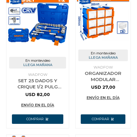
En montevideo
LLEGA MAÑANA
En montevideo
LLEGA MAÑANA
WADFOW
ORGANIZADOR
WADFOW
MODULAR
SET 25 DADOS Y
TRANSPARENTE
CRIQUE 1/2 PULG
USD
27,00
380X155X320MM C
WADFOW
USD
82,00
GAVETAS WADFOW
ENVÍO EN EL DÍA
WTB8331
ENVÍO EN EL DÍA