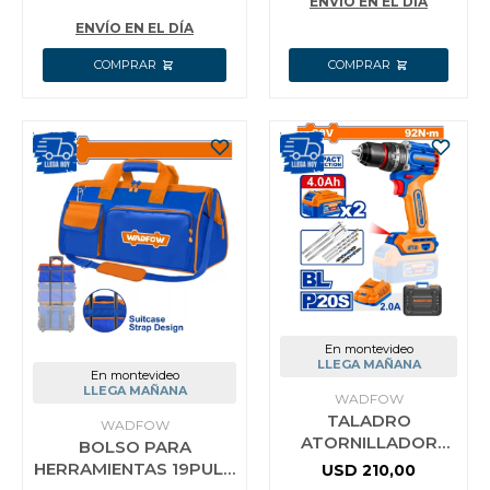
ENVÍO EN EL DÍA
WCCD1K45
ENVÍO EN EL DÍA
En montevideo
LLEGA MAÑANA
En montevideo
LLEGA MAÑANA
WADFOW
TALADRO
WADFOW
ATORNILLADOR
BOLSO PARA
CON PERCUTOR
HERRAMIENTAS 19PULG
USD
210,00
92NM A BATERIA