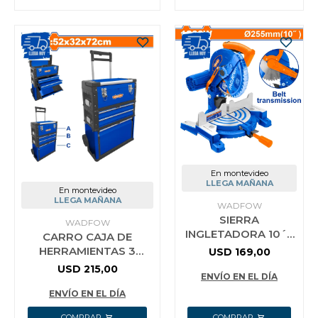
En montevideo
LLEGA MAÑANA
En montevideo
LLEGA MAÑANA
WADFOW
SIERRA
WADFOW
INGLETADORA 10´´
CARRO CAJA DE
255MM 1200W
HERRAMIENTAS 3
USD
169,00
WADFOW
PARTES METAL Y
USD
215,00
WXD12001
ENVÍO EN EL DÍA
PLASTICO WADFOW
COLOR AZUL
ENVÍO EN EL DÍA