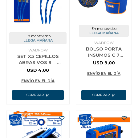
En montevideo
LLEGA MAÑANA
En montevideo
LLEGA MAÑANA
WADFOW
BOLSO PORTA
WADFOW
INSUMOS C 7
SET X3 CEPILLOS
BOLSILLOS
ABRASIVOS 9´´
USD
9,00
WADFOW WTG8101
NYLON/BRONCE/ACERO
USD
4,00
ENVÍO EN EL DÍA
WADFOW WBH3609
ENVÍO EN EL DÍA