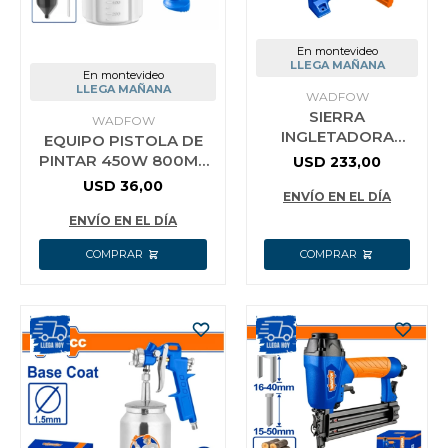
En montevideo
LLEGA MAÑANA
En montevideo
LLEGA MAÑANA
WADFOW
SIERRA
WADFOW
INGLETADORA
EQUIPO PISTOLA DE
255MM 1800W +
PINTAR 450W 800ML
USD
233,00
DISCO + BOLSA
WADFOW WEG1A16
USD
36,00
WADFOW
ENVÍO EN EL DÍA
WXD151800
ENVÍO EN EL DÍA