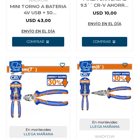
WADFOW
9.5´´ CR-V AHORRO
MINI TORNO A BATERIA
ENERGIA 30%
4V USB + 50
USD
10,00
WADFOW WPL1719
ACCESORIOS WADFOW
USD
43,00
ENVÍO EN EL DÍA
WRYN418
ENVÍO EN EL DÍA
En montevideo
LLEGA MAÑANA
En montevideo
LLEGA MAÑANA
WADFOW