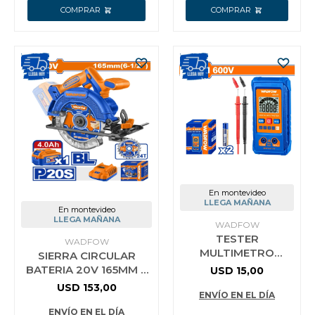
En montevideo
LLEGA MAÑANA
En montevideo
LLEGA MAÑANA
WADFOW
TESTER
WADFOW
MULTIMETRO
SIERRA CIRCULAR
DIGITAL 600V
BATERIA 20V 165MM +
USD
15,00
WADFOW WDM1502
BATERIA 4.0AH +
USD
153,00
ENVÍO EN EL DÍA
CARGADOR +
ACCESORIOS WADFOW
ENVÍO EN EL DÍA