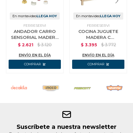
En montevideo
LLEGA HOY
En montevideo
LLEGA HOY
FERRESERVI
FERRESERVI
ANDADOR CARRO
COCINA JUGUETE
SENSORIAL MADERA
MADERA C
ROSADO JUGUETE
MICROONDAS
$
2.621
$
3.120
$
3.395
$
3.772
BLANCA
ENVÍO EN EL DÍA
ENVÍO EN EL DÍA
Suscríbete a nuestra newsletter