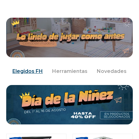
Jardín y Aire Libre
Mascotas
Bazar
Elegidos FH
Herramientas
Novedades
Juguetes y artículos para bebé
Gastronomía
Ferretería