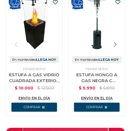
Vestimenta y calzado
En montevideo
LLEGA HOY
En montevideo
LLEGA HOY
FERRESERVI
FERRESERVI
ESTUFA A GAS VIDRIO
ESTUFA HONGO A
CUADRADA EXTERIOR
GAS NEGRA C
NEGRA FIRE PIT
VALVULA Y
$
10.000
$
12.500
$
5.990
$
6.890
MANGUERA URSEA
ENVÍO EN EL DÍA
ENVÍO EN EL DÍA