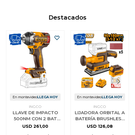
Destacados
En montevideo
LLEGA HOY
En montevideo
LLEGA HOY
INGCO
INGCO
LLAVE DE IMPACTO
LIJADORA ORBITAL A
500NM CON 2 BAT
BATERÍA BRUSHLESS
CARGADOR MALETIN
MOTOR 20V P20S
USD
261,00
USD
126,08
CIWLI2050 INGCO
C/BAT + CARGADOR +